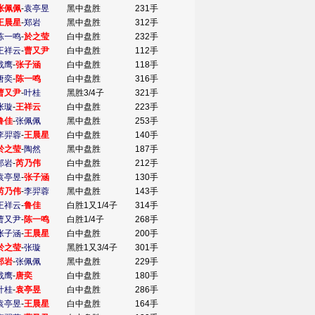
张佩佩
-
袁亭昱
黑中盘胜
231手
王晨星
-
郑岩
黑中盘胜
312手
陈一鸣
-
於之莹
白中盘胜
232手
王祥云
-
曹又尹
白中盘胜
112手
战鹰
-
张子涵
白中盘胜
118手
唐奕
-
陈一鸣
白中盘胜
316手
曹又尹
-
叶桂
黑胜3/4子
321手
张璇
-
王祥云
白中盘胜
223手
鲁佳
-
张佩佩
黑中盘胜
253手
李羿蓉
-
王晨星
白中盘胜
140手
於之莹
-
陶然
黑中盘胜
187手
郑岩
-
芮乃伟
白中盘胜
212手
袁亭昱
-
张子涵
白中盘胜
130手
芮乃伟
-
李羿蓉
黑中盘胜
143手
王祥云
-
鲁佳
白胜1又1/4子
314手
曹又尹
-
陈一鸣
白胜1/4子
268手
张子涵
-
王晨星
白中盘胜
200手
於之莹
-
张璇
黑胜1又3/4子
301手
郑岩
-
张佩佩
黑中盘胜
229手
战鹰
-
唐奕
白中盘胜
180手
叶桂
-
袁亭昱
白中盘胜
286手
袁亭昱
-
王晨星
白中盘胜
164手