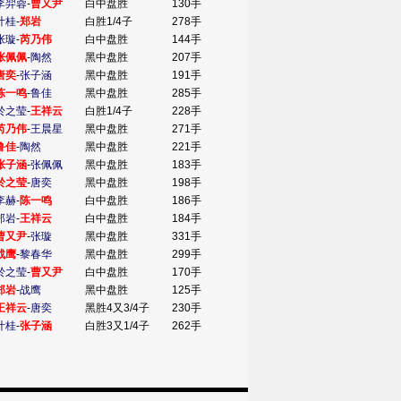
李羿蓉
-
曹又尹
白中盘胜
130手
叶桂
-
郑岩
白胜1/4子
278手
张璇
-
芮乃伟
白中盘胜
144手
张佩佩
-
陶然
黑中盘胜
207手
唐奕
-
张子涵
黑中盘胜
191手
陈一鸣
-
鲁佳
黑中盘胜
285手
於之莹
-
王祥云
白胜1/4子
228手
芮乃伟
-
王晨星
黑中盘胜
271手
鲁佳
-
陶然
黑中盘胜
221手
张子涵
-
张佩佩
黑中盘胜
183手
於之莹
-
唐奕
黑中盘胜
198手
李赫
-
陈一鸣
白中盘胜
186手
郑岩
-
王祥云
白中盘胜
184手
曹又尹
-
张璇
黑中盘胜
331手
战鹰
-
黎春华
黑中盘胜
299手
於之莹
-
曹又尹
白中盘胜
170手
郑岩
-
战鹰
黑中盘胜
125手
王祥云
-
唐奕
黑胜4又3/4子
230手
叶桂
-
张子涵
白胜3又1/4子
262手