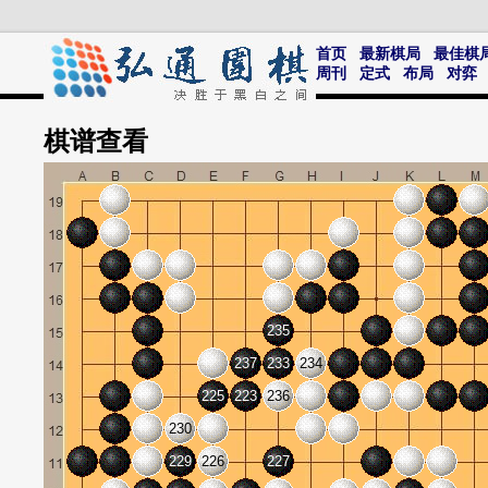
首页
最新棋局
最佳棋
周刊
定式
布局
对弈
棋谱
查看
235
237
233
234
225
223
236
230
229
226
227