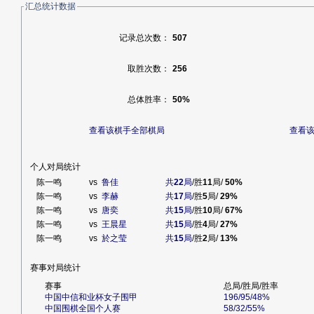
汇总统计数据
记录总次数：
507
取胜次数：
256
总体胜率：
50%
查看该棋手全部棋局
查看
个人对局统计
陈一鸣
vs
鲁佳
共
22
局
/胜
11
局/
50%
陈一鸣
vs
李赫
共
17
局
/胜
5
局/
29%
陈一鸣
vs
唐奕
共
15
局
/胜
10
局/
67%
陈一鸣
vs
王晨星
共
15
局
/胜
4
局/
27%
陈一鸣
vs
於之莹
共
15
局
/胜
2
局/
13%
赛事对局统计
赛事
总局/胜局/胜率
中国中信和业杯女子围甲
196/95/48%
中国围棋全国个人赛
58/32/55%