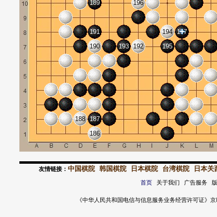
189
196
191
194
197
190
193
192
195
188
187
186
中国棋院
韩国棋院
日本棋院
台湾棋院
日本关
友情链接：
首页
关于我们 广告服务 
《中华人民共和国电信与信息服务业务经营许可证》京ICP证 120