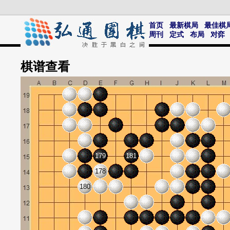
首页
最新棋局
最佳棋
周刊
定式
布局
对弈
棋谱
查看
179
181
178
180