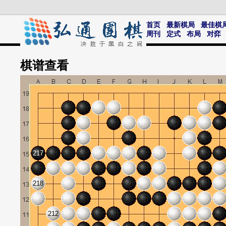
首页
最新棋局
最佳棋
周刊
定式
布局
对弈
棋谱
查看
217
218
212