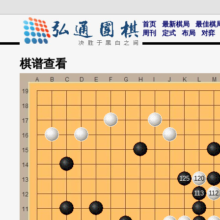
首页
最新棋局
最佳棋
周刊
定式
布局
对弈
棋谱
查看
125
120
113
112