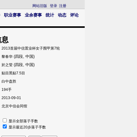
网站旧版
登录
注册
播
职业赛事
业余赛事
统计
动态
评论
信息
2013首届中信置业杯女子围甲第7轮
(四段, 中国)
黎春华
(四段, 中国)
於之莹
贴目黑贴7.5目
白中盘胜
194手
2013-09-01
北京中信会同馆
显示全部落子手数
显示最近20步落子手数