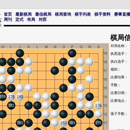
首页
最新棋局
最佳棋局
棋局查询
棋手列表
棋手资料
赛事直
周刊
定式
布局
对弈
棋局
对局名称：
执黑选手：
执白选手：
规则：
比赛结果：
手数：
比赛日期：
179
178
180
比赛地点：
181
176
落子手数：
193
182
183
175