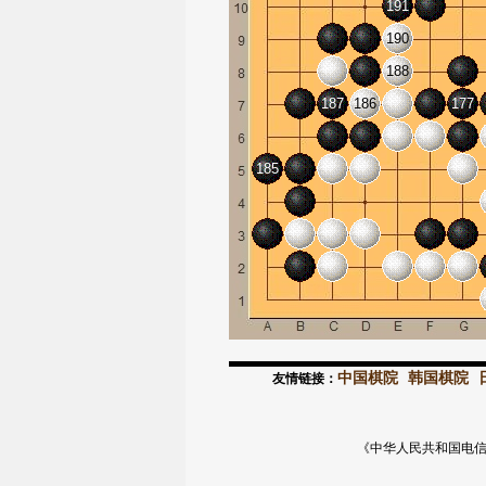
191
190
188
187
186
177
185
中国棋院
韩国棋院
友情链接：
《中华人民共和国电信与信息