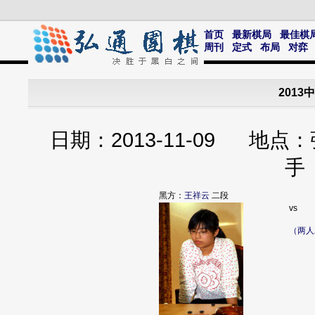
首页
最新棋局
最佳棋
周刊
定式
布局
对弈
201
日期：2013-11-09 地
手
黑方：
王祥云
二段
vs
（两人