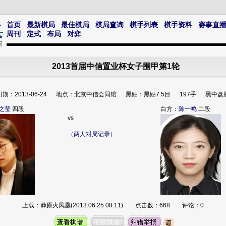
首页
最新棋局
最佳棋局
棋局查询
棋手列表
棋手资料
赛事直
周刊
定式
布局
对弈
2013首届中信置业杯女子围甲第1轮
日期：2013-06-24 地点：北京中信会同馆 黑贴：黑贴7.5目 197手 黑中盘
之莹
四段
白方：
陈一鸣
二段
vs
（两人对局记录）
上载：莽原火凤凰(2013.06.25 08:11) 点击数：668 评论：0