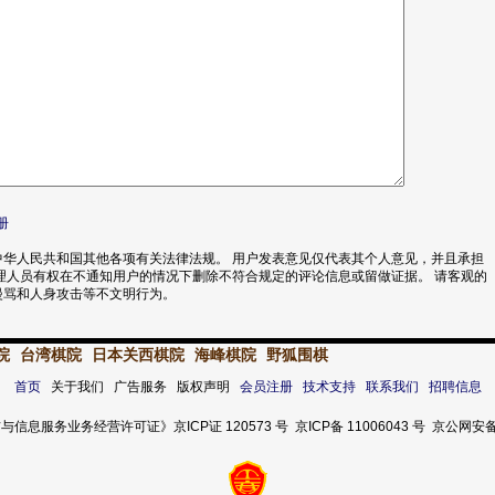
册
华人民共和国其他各项有关法律法规。 用户发表意见仅代表其个人意见，并且承担
理人员有权在不通知用户的情况下删除不符合规定的评论信息或留做证据。 请客观的
漫骂和人身攻击等不文明行为。
院
台湾棋院
日本关西棋院
海峰棋院
野狐围棋
首页
关于我们 广告服务 版权声明
会员注册
技术支持
联系我们
招聘信息
服务业务经营许可证》京ICP证 120573 号 京ICP备 11006043 号 京公网安备 11