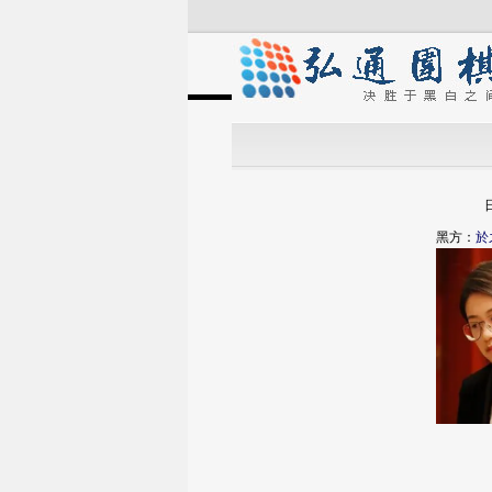
黑方：
於