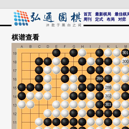
首页
最新棋局
最佳棋
周刊
定式
布局
对弈
棋谱
查看
301
300
289
288
302
303