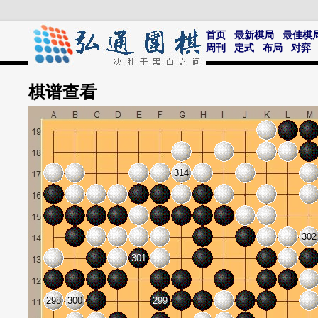
首页
最新棋局
最佳棋
周刊
定式
布局
对弈
棋谱
查看
314
302
301
298
300
299