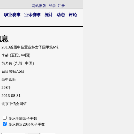
网站旧版
登录
注册
播
职业赛事
业余赛事
统计
动态
评论
信息
2013首届中信置业杯女子围甲第6轮
(五段, 中国)
李赫
(九段, 中国)
芮乃伟
贴目黑贴7.5目
白中盘胜
298手
2013-08-31
北京中信会同馆
显示全部落子手数
显示最近20步落子手数