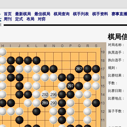
首页
最新棋局
最佳棋局
棋局查询
棋手列表
棋手资料
赛事直
周刊
定式
布局
对弈
棋局
对局名称：
执黑选手：
执白选手：
规则：
287
比赛结果：
手数：
297
比赛日期：
292
296
比赛地点：
289
290
落子手数：