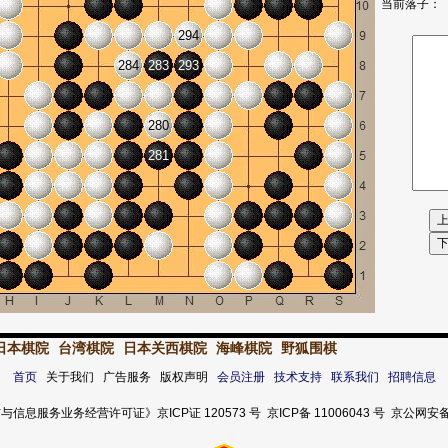
当前落子：
294
284
283
293
280
281
日本棋院
台湾棋院
日本关西棋院
海峰棋院
野狐围棋
首页
关于我们 广告服务 版权声明
会员注册
技术支持
联系我们
招聘信息
服务业务经营许可证》京ICP证 120573 号 京ICP备 11006043 号 京公网安备 11