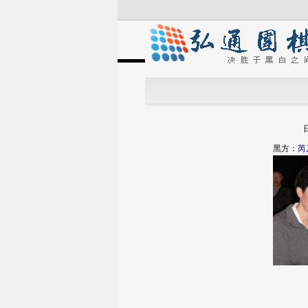
黑方：
芮