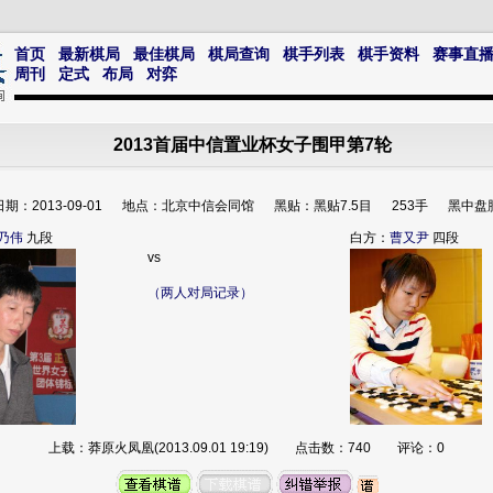
首页
最新棋局
最佳棋局
棋局查询
棋手列表
棋手资料
赛事直
周刊
定式
布局
对弈
2013首届中信置业杯女子围甲第7轮
日期：2013-09-01 地点：北京中信会同馆 黑贴：黑贴7.5目 253手 黑中盘
乃伟
九段
白方：
曹又尹
四段
vs
（两人对局记录）
上载：莽原火凤凰(2013.09.01 19:19) 点击数：740 评论：0