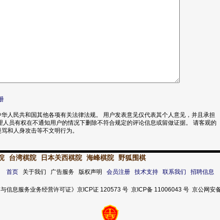
册
华人民共和国其他各项有关法律法规。 用户发表意见仅代表其个人意见，并且承担
理人员有权在不通知用户的情况下删除不符合规定的评论信息或留做证据。 请客观的
漫骂和人身攻击等不文明行为。
院
台湾棋院
日本关西棋院
海峰棋院
野狐围棋
首页
关于我们 广告服务 版权声明
会员注册
技术支持
联系我们
招聘信息
服务业务经营许可证》京ICP证 120573 号 京ICP备 11006043 号 京公网安备 11