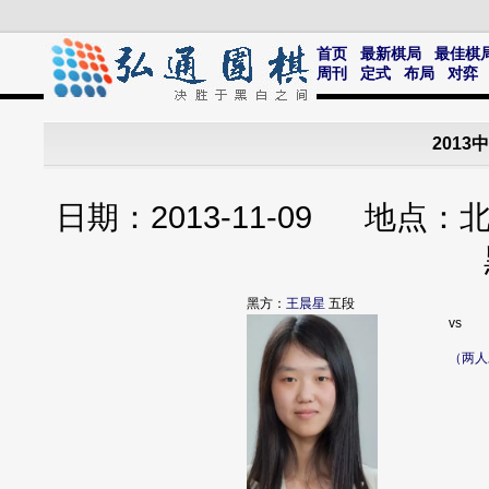
首页
最新棋局
最佳棋
周刊
定式
布局
对弈
201
日期：2013-11-09 地
黑方：
王晨星
五段
vs
（两人