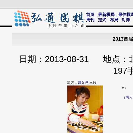
首页
最新棋局
最佳棋
周刊
定式
布局
对弈
2013
日期：2013-08-31 
19
黑方：
曹又尹
三段
vs
（两人