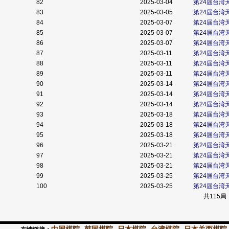
82
2025-03-04
第24届台湾
83
2025-03-05
第24届台湾
84
2025-03-07
第24届台湾
85
2025-03-07
第24届台湾
86
2025-03-07
第24届台湾
87
2025-03-11
第24届台湾
88
2025-03-11
第24届台湾
89
2025-03-11
第24届台湾
90
2025-03-14
第24届台湾
91
2025-03-14
第24届台湾
92
2025-03-14
第24届台湾
93
2025-03-18
第24届台湾
94
2025-03-18
第24届台湾
95
2025-03-18
第24届台湾
96
2025-03-21
第24届台湾
97
2025-03-21
第24届台湾
98
2025-03-21
第24届台湾
99
2025-03-25
第24届台湾
100
2025-03-25
第24届台湾
共115