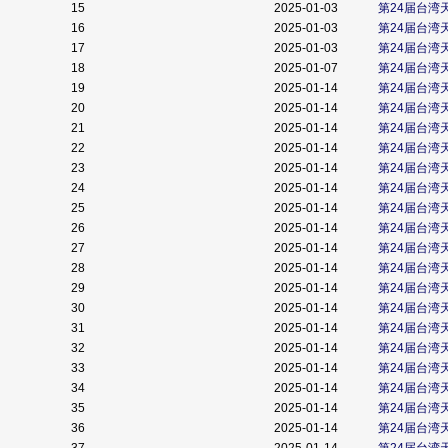
15
2025-01-03
第24届台湾
16
2025-01-03
第24届台湾
17
2025-01-03
第24届台湾
18
2025-01-07
第24届台湾
19
2025-01-14
第24届台湾
20
2025-01-14
第24届台湾
21
2025-01-14
第24届台湾
22
2025-01-14
第24届台湾
23
2025-01-14
第24届台湾
24
2025-01-14
第24届台湾
25
2025-01-14
第24届台湾
26
2025-01-14
第24届台湾
27
2025-01-14
第24届台湾
28
2025-01-14
第24届台湾
29
2025-01-14
第24届台湾
30
2025-01-14
第24届台湾
31
2025-01-14
第24届台湾
32
2025-01-14
第24届台湾
33
2025-01-14
第24届台湾
34
2025-01-14
第24届台湾
35
2025-01-14
第24届台湾
36
2025-01-14
第24届台湾