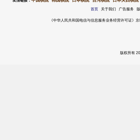
中国棋院
韩国棋院
日本棋院
台湾棋院
日本关西棋院
友情链接：
首页
关于我们 广告服务 
《中华人民共和国电信与信息服务业务经营许可证》京ICP证 120
版权所有 2