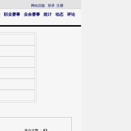
网站旧版
登录
注册
播
职业赛事
业余赛事
统计
动态
评论
执白次数：
63