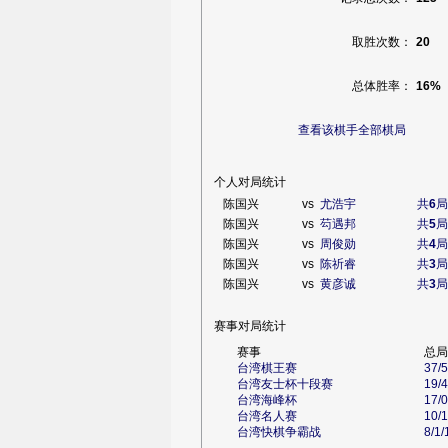
取胜次数：
20
总体胜率：
16%
查看该棋手全部棋局
个人对局统计
陈国兴
vs
尤浩宇
共
6
局
陈国兴
vs
芶遇邦
共
5
局
陈国兴
vs
周俊勋
共
4
局
陈国兴
vs
陈祈睿
共
3
局
陈国兴
vs
黄彦诚
共
3
局
赛事对局统计
赛事
总局
台湾棋王赛
37/
台湾友士杯十段赛
19/
台湾海峰杯
17/
台湾名人赛
10/
台湾快棋争霸战
8/1