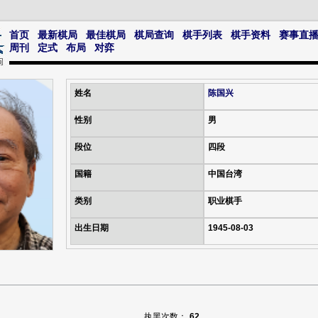
首页
最新棋局
最佳棋局
棋局查询
棋手列表
棋手资料
赛事直
周刊
定式
布局
对弈
姓名
陈国兴
性别
男
段位
四段
国籍
中国台湾
类别
职业棋手
出生日期
1945-08-03
执黑次数：
62