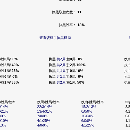
执黑取胜次数：
11
执黑胜率：
18%
查看该棋手执黑棋局
/胜
0
局/
0%
执黑
共
2
局
/胜
0
局/
0%
执
/胜
2
局/
40%
执黑
共
2
局
/胜
2
局/
100%
执
/胜
1
局/
25%
执黑
共
1
局
/胜
0
局/
0%
执
/胜
0
局/
0%
执黑
共
1
局
/胜
0
局/
0%
执
/胜
1
局/
33%
执黑
共
2
局
/胜
1
局/
50%
执
/胜局/胜率
执黑/胜局/胜率
执白/胜局/胜率
中
5/14%
22/3/14%
15/2/13%
3/
4/21%
13/4/31%
6/0/0%
4/
0/0%
7/0/0%
10/0/0%
0/
1/10%
4/1/25%
6/0/0%
1/
/13%
4/0/0%
4/1/25%
1/