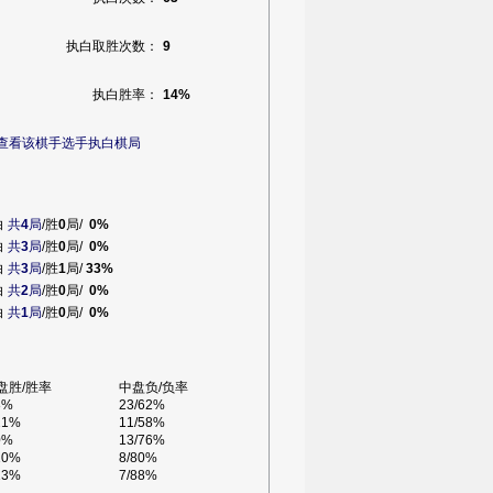
执白取胜次数：
9
执白胜率：
14%
查看该棋手选手执白棋局
白
共
4
局
/胜
0
局/
0%
白
共
3
局
/胜
0
局/
0%
白
共
3
局
/胜
1
局/
33%
白
共
2
局
/胜
0
局/
0%
白
共
1
局
/胜
0
局/
0%
盘胜/胜率
中盘负/负率
8%
23/62%
21%
11/58%
0%
13/76%
10%
8/80%
13%
7/88%