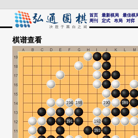
首页
最新棋局
最佳棋
周刊
定式
布局
对弈
棋谱
查看
194
188
190
189
191
192
193