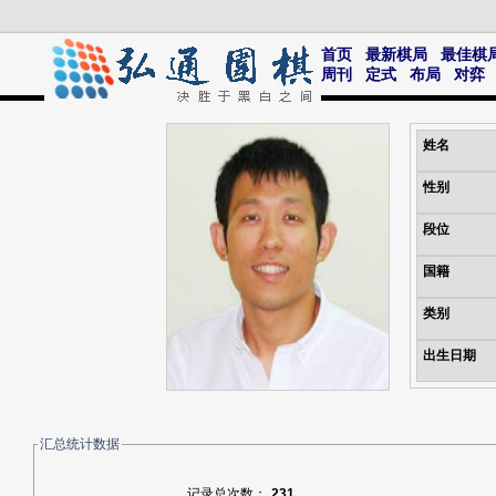
首页
最新棋局
最佳棋
周刊
定式
布局
对弈
姓名
性别
段位
国籍
类别
出生日期
汇总统计数据
记录总次数：
231