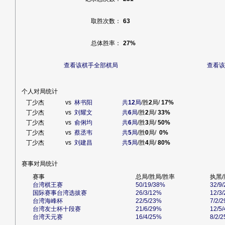
取胜次数：
63
总体胜率：
27%
查看该棋手全部棋局
查看该
个人对局统计
丁少杰
vs
林书阳
共
12
局
/胜
2
局/
17%
丁少杰
vs
刘耀文
共
6
局
/胜
2
局/
33%
丁少杰
vs
俞俐均
共
6
局
/胜
3
局/
50%
丁少杰
vs
蔡丞韦
共
5
局
/胜
0
局/
0%
丁少杰
vs
刘建昌
共
5
局
/胜
4
局/
80%
赛事对局统计
赛事
总局/胜局/胜率
执黑/
台湾棋王赛
50/19/38%
32/9
国际赛事台湾选拔赛
26/3/12%
12/3
台湾海峰杯
22/5/23%
7/2/
台湾友士杯十段赛
21/6/29%
12/5
台湾天元赛
16/4/25%
8/2/