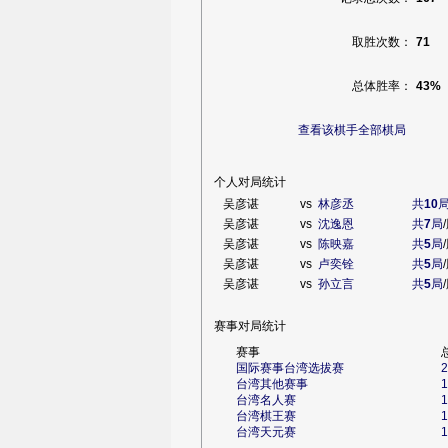
取胜次数：
71
总体胜率：
43%
查看该棋手全部棋局
个人对局统计
吴彦谌
vs
林彦丞
共
10
吴彦谌
vs
沈逸恩
共
7
局
吴彦谌
vs
陈映嘉
共
5
局
吴彦谌
vs
卢奕铨
共
5
局
吴彦谌
vs
孙立言
共
5
局
赛事对局统计
赛事
国际赛事台湾选拔赛
2
台湾其他赛事
1
台湾名人赛
1
台湾棋王赛
1
台湾天元赛
1