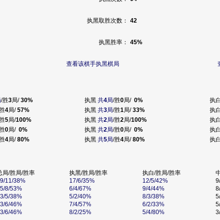
执黑取胜次数：
42
执黑胜率：
45%
查看该棋手执黑棋局
局
/胜
3
局/
30%
执黑
共
4
局
/胜
0
局/
0%
执
/胜
4
局/
57%
执黑
共
3
局
/胜
1
局/
33%
执
/胜
5
局/
100%
执黑
共
2
局
/胜
2
局/
100%
执
/胜
0
局/
0%
执黑
共
2
局
/胜
0
局/
0%
执
/胜
4
局/
80%
执黑
共
5
局
/胜
4
局/
80%
执
总局/胜局/胜率
执黑/胜局/胜率
执白/胜局/胜率
9/11/38%
17/6/35%
12/5/42%
9
5/8/53%
6/4/67%
9/4/44%
8
3/5/38%
5/2/40%
8/3/38%
5
3/6/46%
7/4/57%
6/2/33%
5
3/6/46%
8/2/25%
5/4/80%
3