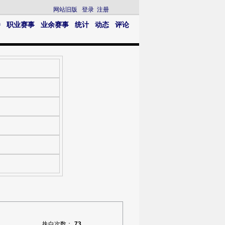
网站旧版
登录
注册
播
职业赛事
业余赛事
统计
动态
评论
执白次数：
73