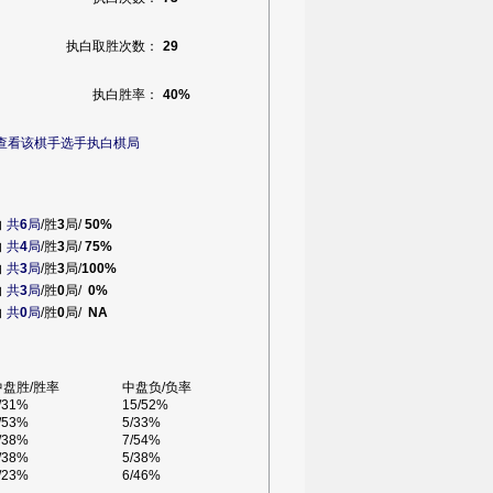
执白取胜次数：
29
执白胜率：
40%
查看该棋手选手执白棋局
白
共
6
局
/胜
3
局/
50%
白
共
4
局
/胜
3
局/
75%
白
共
3
局
/胜
3
局/
100%
白
共
3
局
/胜
0
局/
0%
白
共
0
局
/胜
0
局/
NA
中盘胜/胜率
中盘负/负率
/31%
15/52%
/53%
5/33%
/38%
7/54%
/38%
5/38%
/23%
6/46%