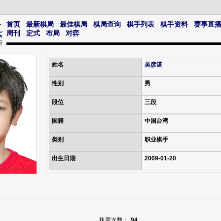
首页
最新棋局
最佳棋局
棋局查询
棋手列表
棋手资料
赛事直
周刊
定式
布局
对弈
姓名
吴彦谌
性别
男
段位
三段
国籍
中国台湾
类别
职业棋手
出生日期
2009-01-20
执黑次数：
94