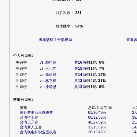
取胜次数：
231
总体胜率：
54%
查看该棋手全部棋局
查看
个人对局统计
牛诗特
vs
赖均辅
共
16
局
/胜
1
局/
6%
牛诗特
vs
王元均
共
15
局
/胜
1
局/
7%
牛诗特
vs
简靖庭
共
14
局
/胜
2
局/
14%
牛诗特
vs
林立祥
共
13
局
/胜
4
局/
31%
牛诗特
vs
徐靖恩
共
13
局
/胜
1
局/
8%
赛事对局统计
赛事
总局/胜局/胜率
执
国际赛事台湾选拔赛
61/30/49%
27
台湾棋王赛
60/32/53%
39
台湾天元赛
46/27/59%
25
台湾新人王赛
33/13/39%
14
台湾联电杯职业围棋赛
28/13/46%
14