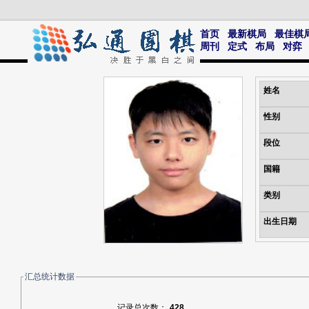
首页
最新棋局
最佳棋
周刊
定式
布局
对弈
姓名
性别
段位
国籍
类别
出生日期
汇总统计数据
记录总次数：
428