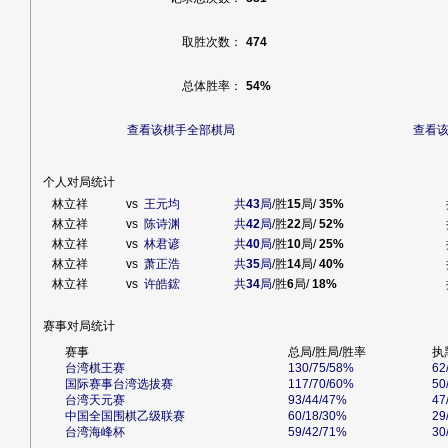
取胜次数：
474
总体胜率：
54%
查看该棋手全部棋局
查看
个人对局统计
林立祥
vs
王元均
共
43
局
/胜
15
局/
35%
林立祥
vs
陈诗渊
共
42
局
/胜
22
局/
52%
林立祥
vs
林君谚
共
40
局
/胜
10
局/
25%
林立祥
vs
萧正浩
共
35
局
/胜
14
局/
40%
林立祥
vs
许皓鋐
共
34
局
/胜
6
局/
18%
赛事对局统计
赛事
总局/胜局/胜率
执
台湾棋王赛
130/75/58%
62
国际赛事台湾选拔赛
117/70/60%
50
台湾天元赛
93/44/47%
47
中国全国围棋乙级联赛
60/18/30%
29
台湾海峰杯
59/42/71%
30