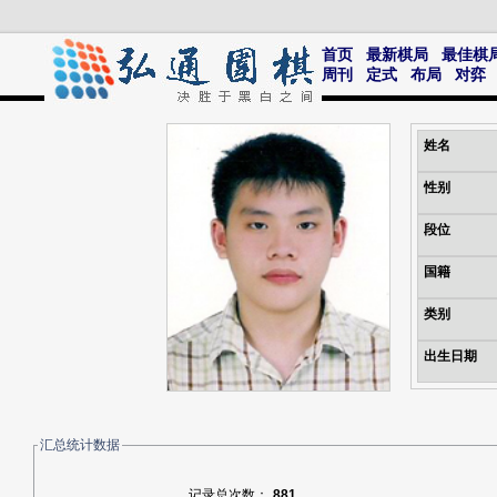
首页
最新棋局
最佳棋
周刊
定式
布局
对弈
姓名
性别
段位
国籍
类别
出生日期
汇总统计数据
记录总次数：
881