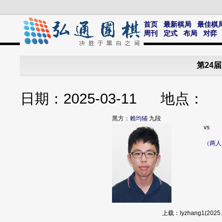
首页
最新棋局
最佳棋
周刊
定式
布局
对弈
第24
日期：2025-03-11 地点
黑方：
赖均辅
九段
vs
（两人
上载：lyzhang1(20