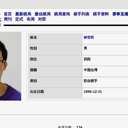
首页
最新棋局
最佳棋局
棋局查询
棋手列表
棋手资料
赛事直
周刊
定式
布局
对弈
姓名
林世民
性别
男
段位
四段
国籍
中国台湾
类别
职业棋手
出生日期
1996-12-31
执黑次数：
134