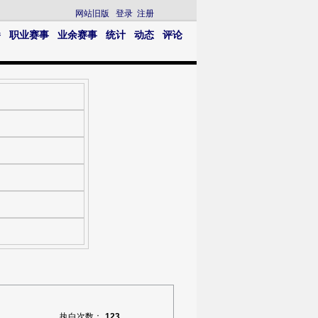
网站旧版
登录
注册
播
职业赛事
业余赛事
统计
动态
评论
执白次数：
123