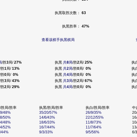
执黑取胜次数：
63
执黑胜率：
47%
查看该棋手执黑棋局
局
/胜
3
局/
27%
执黑
共
8
局
/胜
2
局/
25%
执
/胜
1
局/
13%
执黑
共
2
局
/胜
0
局/
0%
执
/胜
0
局/
0%
执黑
共
4
局
/胜
0
局/
0%
执
/胜
3
局/
43%
执黑
共
3
局
/胜
2
局/
67%
执
/胜
2
局/
29%
执黑
共
4
局
/胜
0
局/
0%
执
/胜局/胜率
执黑/胜局/胜率
执白/胜局/胜率
中
29/48%
35/20/57%
26/9/35%
20
18/50%
14/6/43%
22/12/55%
16
14/48%
18/6/33%
11/8/73%
10
14/52%
16/7/44%
11/7/64%
13
8/44%
9/3/33%
9/5/56%
6/