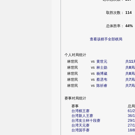
取胜次数：
114
总体胜率：
44%
查看该棋手全部棋局
个人对局统计
林世民
vs
黄世元
共
11
林世民
vs
林士勋
共
8
局
林世民
vs
杨博崴
共
8
局
林世民
vs
蔡丞韦
共
7
局
林世民
vs
陈祈睿
共
7
局
赛事对局统计
赛事
总局
台湾棋王赛
61/
台湾新人王赛
36/
台湾友士杯十段赛
29/
台湾天元赛
27/
台湾国手赛
18/