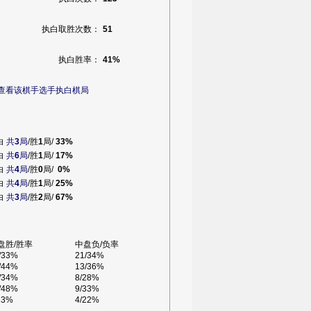
执白取胜次数：
51
执白胜率：
41%
查看该棋手选手执白棋局
白
共
3
局
/胜
1
局/
33%
白
共
6
局
/胜
1
局/
17%
白
共
4
局
/胜
0
局/
0%
白
共
4
局
/胜
1
局/
25%
白
共
3
局
/胜
2
局/
67%
盘胜/胜率
中盘负/负率
/33%
21/34%
/44%
13/36%
/34%
8/28%
/48%
9/33%
33%
4/22%