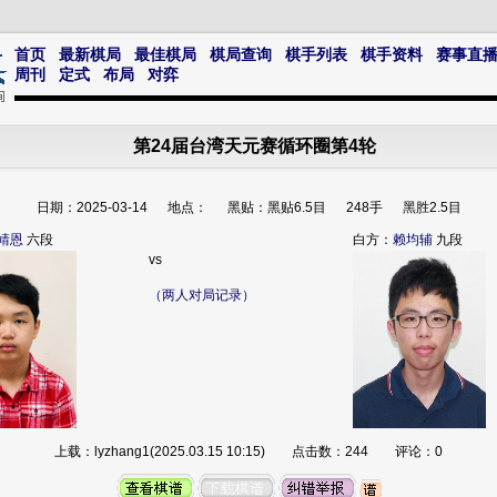
首页
最新棋局
最佳棋局
棋局查询
棋手列表
棋手资料
赛事直
周刊
定式
布局
对弈
第24届台湾天元赛循环圈第4轮
日期：2025-03-14 地点： 黑贴：黑贴6.5目 248手 黑胜2.5目
靖恩
六段
白方：
赖均辅
九段
vs
（两人对局记录）
上载：lyzhang1(2025.03.15 10:15) 点击数：244 评论：0