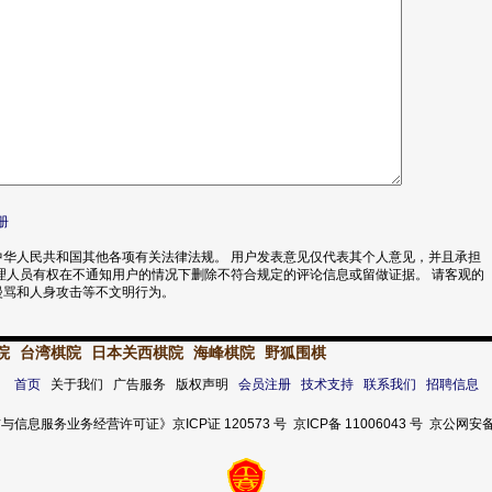
册
华人民共和国其他各项有关法律法规。 用户发表意见仅代表其个人意见，并且承担
理人员有权在不通知用户的情况下删除不符合规定的评论信息或留做证据。 请客观的
漫骂和人身攻击等不文明行为。
院
台湾棋院
日本关西棋院
海峰棋院
野狐围棋
首页
关于我们 广告服务 版权声明
会员注册
技术支持
联系我们
招聘信息
服务业务经营许可证》京ICP证 120573 号 京ICP备 11006043 号 京公网安备 11