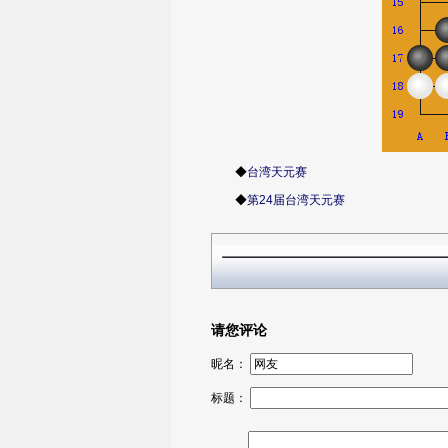
◆
台湾天元赛
◆
第24届台湾天元赛
请您评论
昵名：
标题：