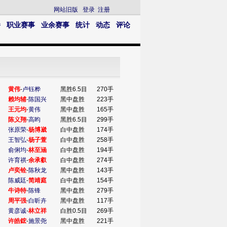
网站旧版
登录
注册
播
职业赛事
业余赛事
统计
动态
评论
黄伟
-
卢钰桦
黑胜6.5目
270手
赖均辅
-
陈国兴
黑中盘胜
223手
王元均
-
黄伟
黑中盘胜
165手
陈义翔
-
高昀
黑胜6.5目
299手
张原荣
-
杨博崴
白中盘胜
174手
王智弘
-
杨子萱
白中盘胜
258手
俞俐均
-
林至涵
白中盘胜
194手
许育祺
-
余承叡
白中盘胜
274手
卢奕铨
-
陈秋龙
黑中盘胜
143手
陈威廷
-
简靖庭
白中盘胜
154手
牛诗特
-
陈锋
黑中盘胜
279手
周平强
-
白昕卉
黑中盘胜
117手
黄彦诚
-
林立祥
白胜0.5目
269手
许皓鋐
-
施景尧
黑中盘胜
221手