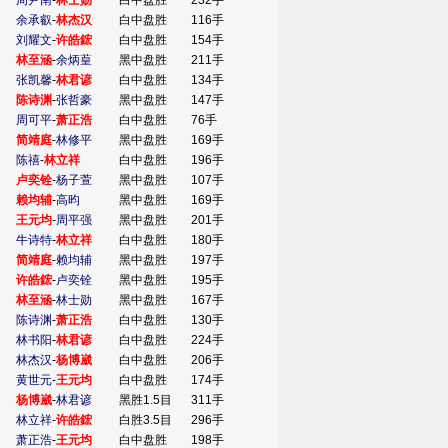
周尹南
-
林士勋
白中盘胜
232手
余承叡
-
林杰汉
白中盘胜
116手
刘耀文
-
许皓鋐
白中盘胜
154手
林至涵
-
余炳葟
黑中盘胜
211手
张凯馨
-
林君谚
白中盘胜
134手
陈诗渊
-
张哲豪
黑中盘胜
147手
周可平
-
萧正浩
白中盘胜
76手
简靖庭
-
林修平
黑中盘胜
169手
陈禧
-
林立祥
白中盘胜
196手
卢奕铨
-
杨子萱
黑中盘胜
107手
赖均辅
-
高昀
黑中盘胜
169手
王元均
-
周平强
黑中盘胜
201手
牛诗特
-
林立祥
白中盘胜
180手
简靖庭
-
赖均辅
黑中盘胜
197手
许皓鋐
-
卢奕铨
黑中盘胜
195手
林至涵
-
林士勋
黑中盘胜
167手
陈诗渊
-
萧正浩
白中盘胜
130手
林书阳
-
林君谚
白中盘胜
224手
林杰汉
-
杨博崴
白中盘胜
206手
黄世元
-
王元均
白中盘胜
174手
杨博崴
-
林君谚
黑胜1.5目
311手
林立祥
-
许皓鋐
白胜3.5目
296手
萧正浩
-
王元均
白中盘胜
198手