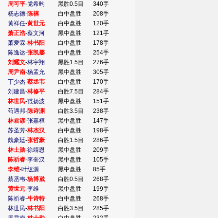
周可平
-
党希昀
黑胜0.5目
340手
杨志德
-
陈禧
白中盘胜
208手
黄祥任
-
黄世元
白中盘胜
120手
萧正浩
-
蔡文河
黑中盘胜
121手
萧爱霖
-
林书阳
白中盘胜
178手
陈逸达
-
张凯馨
白中盘胜
254手
刘耀文
-
林宇翔
黑胜1.5目
276手
周尹南
-
杨孟允
黑中盘胜
305手
丁少杰
-
蔡丞韦
白中盘胜
170手
刘建昌
-
林修平
白胜7.5目
284手
林世民
-
范扬波
黑中盘胜
151手
芶遇邦
-
陈诗渊
白胜3.5目
238手
林君谚
-
张嘉桓
黑中盘胜
147手
苏圣芳
-
林杰汉
白中盘胜
198手
魏豪廷
-
张哲豪
白胜1.5目
286手
林士勋
-
徐靖恩
黑中盘胜
209手
陈祈睿
-
李奎汉
黑中盘胜
105手
李维
-
叶纮源
黑中盘胜
85手
蔡丞韦
-
杨博崴
白胜0.5目
268手
黄世元
-
李维
黑中盘胜
199手
陈祈睿
-
牛诗特
白中盘胜
268手
林世民
-
林书阳
白胜3.5目
285手