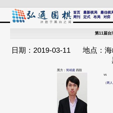
首页
最新棋局
最佳棋
周刊
定式
布局
对弈
第11届
日期：2019-03-11 地
黑方：
简靖庭
四段
vs
（两人