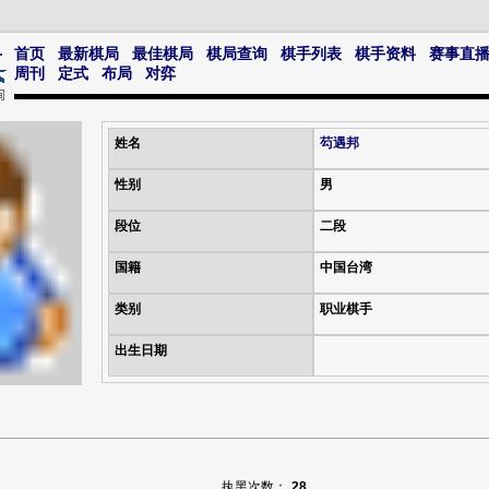
首页
最新棋局
最佳棋局
棋局查询
棋手列表
棋手资料
赛事直
周刊
定式
布局
对弈
姓名
芶遇邦
性别
男
段位
二段
国籍
中国台湾
类别
职业棋手
出生日期
执黑次数：
28