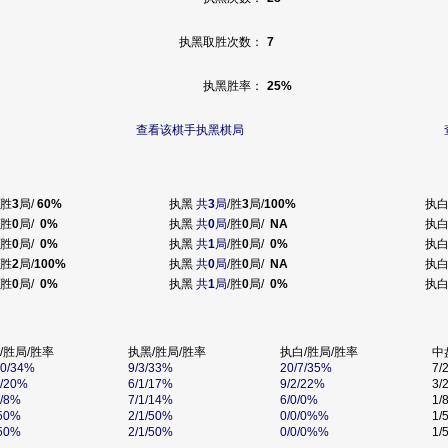
执黑取胜次数：
7
执黑胜率：
25%
查看该棋手执黑棋局
/胜
3
局/
60%
执黑
共
3
局
/胜
3
局/
100%
执
/胜
0
局/
0%
执黑
共
0
局
/胜
0
局/
NA
执
/胜
0
局/
0%
执黑
共
1
局
/胜
0
局/
0%
执
/胜
2
局/
100%
执黑
共
0
局
/胜
0
局/
NA
执
/胜
0
局/
0%
执黑
共
1
局
/胜
0
局/
0%
执
/胜局/胜率
执黑/胜局/胜率
执白/胜局/胜率
中
10/34%
9/3/33%
20/7/35%
7/
3/20%
6/1/17%
9/2/22%
3/
1/8%
7/1/14%
6/0/0%
1/
/50%
2/1/50%
0/0/0%%
1/
/50%
2/1/50%
0/0/0%%
1/