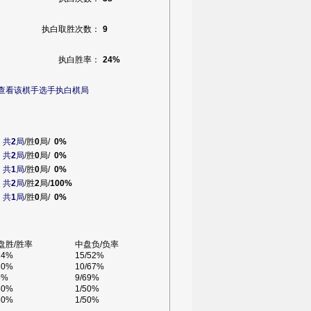
执白取胜次数：
9
执白胜率：
24%
查看该棋手选手执白棋局
白
共
2
局
/胜
0
局/
0%
白
共
2
局
/胜
0
局/
0%
白
共
1
局
/胜
0
局/
0%
白
共
2
局
/胜
2
局/
100%
白
共
1
局
/胜
0
局/
0%
盘胜/胜率
中盘负/负率
24%
15/52%
20%
10/67%
8%
9/69%
50%
1/50%
50%
1/50%