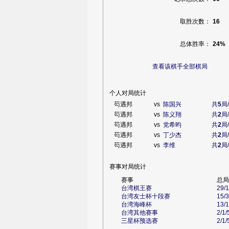
取胜次数：
16
总体胜率：
24%
查看该棋手全部棋局
个人对局统计
芶遇邦
vs
陈国兴
共
5
局
芶遇邦
vs
陈义翔
共
2
局
芶遇邦
vs
党希昀
共
2
局
芶遇邦
vs
丁少杰
共
2
局
芶遇邦
vs
李维
共
2
局
赛事对局统计
赛事
总局
台湾棋王赛
29/
台湾友士杯十段赛
15/
台湾海峰杯
13/
台湾其他赛事
2/1
三星杯预选赛
2/1