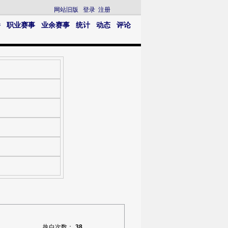
网站旧版
登录
注册
播
职业赛事
业余赛事
统计
动态
评论
执白次数：
38