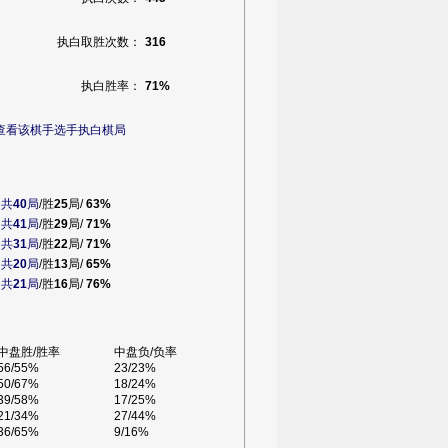
执白取胜次数：
316
执白胜率：
71%
查看该棋手选手执白棋局
白
共
40
局
/胜
25
局/
63%
白
共
41
局
/胜
29
局/
71%
白
共
31
局
/胜
22
局/
71%
白
共
20
局
/胜
13
局/
65%
白
共
21
局
/胜
16
局/
76%
中盘胜/胜率
中盘负/负率
56/55%
23/23%
50/67%
18/24%
39/58%
17/25%
21/34%
27/44%
36/65%
9/16%