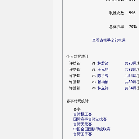
取胜次数：
596
总体胜率：
70%
查看该棋手全部棋局
个人对局统计
许皓鋐
vs
林君谚
共
73
局
/
许皓鋐
vs
王元均
共
73
局
/
许皓鋐
vs
陈祈睿
共
54
局
/
许皓鋐
vs
赖均辅
共
39
局
/
许皓鋐
vs
林立祥
共
34
局
/
赛事对局统计
赛事
台湾棋王赛
国际赛事台湾选拔赛
台湾天元赛
中国全国围棋甲级联赛
台湾国手赛