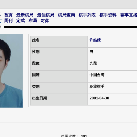
首页
最新棋局
最佳棋局
棋局查询
棋手列表
棋手资料
赛事直
周刊
定式
布局
对弈
姓名
许皓鋐
性别
男
段位
九段
国籍
中国台湾
类别
职业棋手
出生日期
2001-04-30
执黑次数：
401