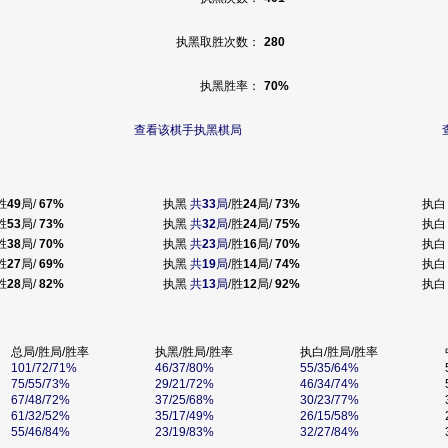
执黑取胜次数：
280
执黑胜率：
70%
查看该棋手执黑棋局
胜
49
局/
67%
执黑
共
33
局
/胜
24
局/
73%
执
胜
53
局/
73%
执黑
共
32
局
/胜
24
局/
75%
执
胜
38
局/
70%
执黑
共
23
局
/胜
16
局/
70%
执
胜
27
局/
69%
执黑
共
19
局
/胜
14
局/
74%
执
胜
28
局/
82%
执黑
共
13
局
/胜
12
局/
92%
执
总局/胜局/胜率
执黑/胜局/胜率
执白/胜局/胜率
101/72/71%
46/37/80%
55/35/64%
75/55/73%
29/21/72%
46/34/74%
67/48/72%
37/25/68%
30/23/77%
61/32/52%
35/17/49%
26/15/58%
55/46/84%
23/19/83%
32/27/84%