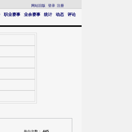
网站旧版
登录
注册
播
职业赛事
业余赛事
统计
动态
评论
执白次数：
445