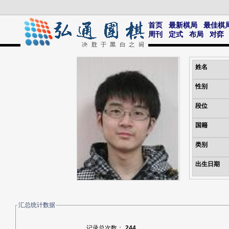
首页
最新棋局
最佳棋
周刊
定式
布局
对弈
姓名
性别
段位
国籍
类别
出生日期
汇总统计数据
记录总次数：
244