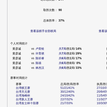
取胜次数：
90
总体胜率：
37%
查看该棋手全部棋局
查看
个人对局统计
黄彦诚
vs
卢奕铨
共
7
局
/胜
1
局/
14%
黄彦诚
vs
许育祺
共
7
局
/胜
2
局/
29%
黄彦诚
vs
陈祈睿
共
6
局
/胜
1
局/
17%
黄彦诚
vs
陈禧
共
6
局
/胜
0
局/
0%
黄彦诚
vs
林杰汉
共
6
局
/胜
2
局/
33%
赛事对局统计
赛事
总局/胜局/胜率
执黑/胜
台湾棋王赛
51/21/41%
27/10/
台湾天元赛
30/12/40%
20/9/4
台湾海峰杯
24/10/42%
11/5/4
台湾新人王赛
22/7/32%
11/3/2
台湾友士杯十段赛
21/7/33%
10/3/3