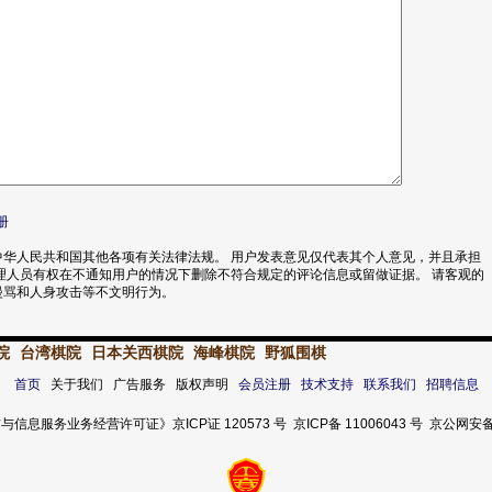
册
华人民共和国其他各项有关法律法规。 用户发表意见仅代表其个人意见，并且承担
理人员有权在不通知用户的情况下删除不符合规定的评论信息或留做证据。 请客观的
漫骂和人身攻击等不文明行为。
院
台湾棋院
日本关西棋院
海峰棋院
野狐围棋
首页
关于我们 广告服务 版权声明
会员注册
技术支持
联系我们
招聘信息
服务业务经营许可证》京ICP证 120573 号 京ICP备 11006043 号 京公网安备 11