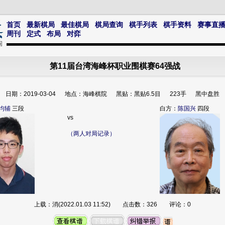
首页
最新棋局
最佳棋局
棋局查询
棋手列表
棋手资料
赛事直
周刊
定式
布局
对弈
第11届台湾海峰杯职业围棋赛64强战
日期：2019-03-04 地点：海峰棋院 黑贴：黑贴6.5目 223手 黑中盘胜
均辅
三段
白方：
陈国兴
四段
vs
（两人对局记录）
上载：消(2022.01.03 11:52) 点击数：326 评论：0