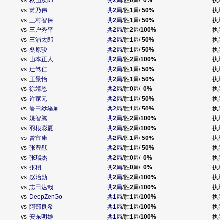
vs
秋山次郎
共
2
局
/胜
0
局/
0%
执
vs
芮乃伟
共
2
局
/胜
1
局/
50%
执
vs
三村智保
共
2
局
/胜
1
局/
50%
执
vs
三户秀平
共
2
局
/胜
2
局/
100%
执
vs
三浦太郎
共
2
局
/胜
1
局/
50%
执
vs
桑原骏
共
2
局
/胜
1
局/
50%
执
vs
山本正人
共
2
局
/胜
2
局/
100%
执
vs
辻笃仁
共
2
局
/胜
1
局/
50%
执
vs
王景怡
共
2
局
/胜
1
局/
50%
执
vs
徐靖恩
共
2
局
/胜
0
局/
0%
执
vs
许家元
共
2
局
/胜
1
局/
50%
执
vs
岩田纱绘加
共
2
局
/胜
1
局/
50%
执
vs
姚智腾
共
2
局
/胜
2
局/
100%
执
vs
羽根彩夏
共
2
局
/胜
2
局/
100%
执
vs
曾富康
共
2
局
/胜
1
局/
50%
执
vs
张豊猷
共
2
局
/胜
1
局/
50%
执
vs
张瑞杰
共
2
局
/胜
0
局/
0%
执
vs
张栩
共
2
局
/胜
0
局/
0%
执
vs
赵治勋
共
2
局
/胜
2
局/
100%
执
vs
志田达哉
共
2
局
/胜
2
局/
100%
执
vs
DeepZenGo
共
1
局
/胜
1
局/
100%
执
vs
阿部良希
共
1
局
/胜
1
局/
100%
执
vs
安东明雄
共
1
局
/胜
1
局/
100%
执