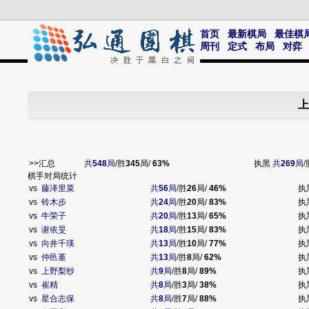
首页
最新棋局
最佳棋
周刊
定式
布局
对弈
上
>>汇总
共
548
局
/胜
345
局/
63%
执黑
共
269
局
/
棋手对局统计
vs
藤泽里菜
共
56
局
/胜
26
局/
46%
执
vs
铃木步
共
24
局
/胜
20
局/
83%
执
vs
牛荣子
共
20
局
/胜
13
局/
65%
执
vs
谢依旻
共
18
局
/胜
15
局/
83%
执
vs
向井千瑛
共
13
局
/胜
10
局/
77%
执
vs
仲邑堇
共
13
局
/胜
8
局/
62%
执
vs
上野梨纱
共
9
局
/胜
8
局/
89%
执
vs
崔精
共
8
局
/胜
3
局/
38%
执
vs
星合志保
共
8
局
/胜
7
局/
88%
执