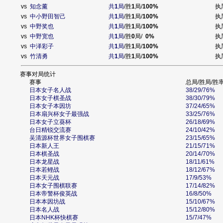
vs
知念薰
共
1
局
/胜
1
局/
100%
执
vs
中小野田智己
共
1
局
/胜
1
局/
100%
执
vs
中野奖也
共
1
局
/胜
1
局/
100%
执
vs
中野宽也
共
1
局
/胜
0
局/
0%
执
vs
中泽彩子
共
1
局
/胜
1
局/
100%
执
vs
竹清勇
共
1
局
/胜
1
局/
100%
执
赛事对局统计
赛事
总局/胜局/胜
日本女子名人战
38/29/76%
日本女子棋圣战
38/30/79%
日本女子本因坊
37/24/65%
日本扇兴杯女子最强战
33/25/76%
日本女子立葵杯
26/18/69%
台日精锐交流赛
24/10/42%
吴清源杯世界女子围棋赛
23/15/65%
日本新人王
21/15/71%
日本棋圣战
20/14/70%
日本龙星战
18/11/61%
日本若鲤战
18/12/67%
日本天元战
17/9/53%
日本女子围棋联赛
17/14/82%
日本帝警杯俊英战
16/8/50%
日本本因坊战
15/10/67%
日本名人战
15/12/80%
日本NHK杯快棋赛
15/7/47%