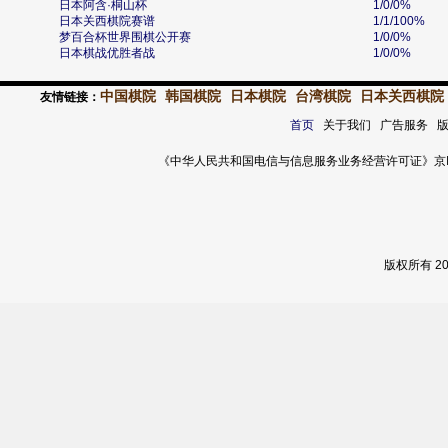
日本阿含·桐山杯
1/0/0%
日本关西棋院赛谱
1/1/100%
梦百合杯世界围棋公开赛
1/0/0%
日本棋战优胜者战
1/0/0%
中国棋院
韩国棋院
日本棋院
台湾棋院
日本关西棋院
友情链接：
首页
关于我们 广告服务 
《中华人民共和国电信与信息服务业务经营许可证》京ICP证 120
版权所有 2