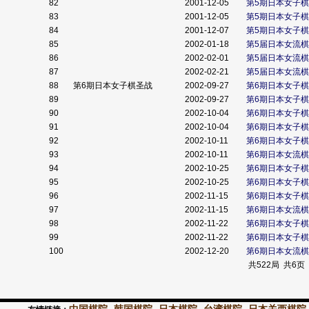
82
2001-12-05
第5期日本女子
83
2001-12-05
第5期日本女子
84
2001-12-07
第5期日本女子
85
2002-01-18
第5届日本女流
86
2002-02-01
第5届日本女流
87
2002-02-21
第5届日本女流
88
第6期日本女子棋圣战
2002-09-27
第6期日本女子棋
89
2002-09-27
第6期日本女子棋
90
2002-10-04
第6期日本女子棋
91
2002-10-04
第6期日本女子棋
92
2002-10-11
第6期日本女子棋
93
2002-10-11
第6期日本女流棋
94
2002-10-25
第6期日本女子棋
95
2002-10-25
第6期日本女子棋
96
2002-11-15
第6期日本女子棋
97
2002-11-15
第6期日本女流
98
2002-11-22
第6期日本女子棋
99
2002-11-22
第6期日本女子棋
100
2002-12-20
第6期日本女流
共522局 共6