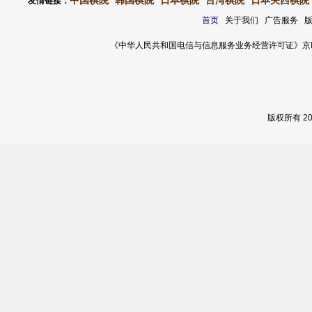
中国棋院
韩国棋院
日本棋院
台湾棋院
日本关西棋院
友情链接：
首页
关于我们 广告服务 
《中华人民共和国电信与信息服务业务经营许可证》京ICP证 120
版权所有 2