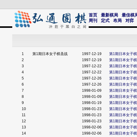
首页
最新棋局
最佳棋
周刊
定式
布局
对弈
1
第1期日本女子棋圣战
1997-12-19
第1期日本女子棋
2
1997-12-19
第1期日本女子棋
3
1997-12-22
第1期日本女子棋
4
1997-12-22
第1期日本女子棋
5
1997-12-26
第1期日本女子棋
6
1997-12-26
第1期日本女子棋
7
1998-01-09
第1期日本女子棋
8
1998-01-09
第1期日本女子棋
9
1998-01-19
第1期日本女子棋
10
1998-01-23
第1期日本女子棋
11
1998-01-23
第1期日本女子棋
12
1998-01-23
第1期日本女子棋
13
1998-02-06
第1期日本女子
14
1998-02-06
第1期日本女子