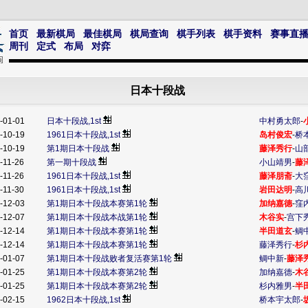
首页
最新棋局
最佳棋局
棋局查询
棋手列表
棋手资料
赛事直
周刊
定式
布局
对弈
日本十段战
-01-01
日本十段战,1st
中村勇太郎
-
-10-19
1961日本十段战,1st
岛村俊宏
-
桥
-10-19
第1期日本十段战
藤泽秀行
-
山
-11-26
第一期十段战
小山靖男
-
藤
-11-26
1961日本十段战,1st
藤泽朋斋
-
大
-11-30
1961日本十段战,1st
岩田达明
-
高
-12-03
第1期日本十段战本赛第1轮
加纳嘉德
-
窪
-12-07
第1期日本十段战本战第1轮
木谷实
-
宫下
-12-14
第1期日本十段战本赛第1轮
半田道玄
-
鲷
-12-14
第1期日本十段战本赛第1轮
藤泽秀行
-
杉
-01-07
第1期日本十段战败者复活赛第1轮
鲷中新
-
藤泽
-01-25
第1期日本十段战本赛第2轮
加纳嘉德
-
木
-01-25
第1期日本十段战本赛第2轮
杉内雅男
-
半
-02-15
1962日本十段战,1st
桥本宇太郎
-