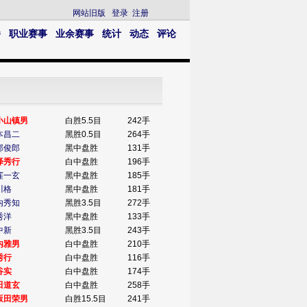
网站旧版
登录
注册
播
职业赛事
业余赛事
统计
动态
评论
小山镇男
白胜5.5目
242手
本昌二
黑胜0.5目
264手
部俊郎
黑中盘胜
131手
泽秀行
白中盘胜
196手
窪一玄
黑中盘胜
185手
川格
黑中盘胜
181手
内秀知
黑胜3.5目
272手
秀洋
黑中盘胜
133手
中新
黑胜3.5目
243手
内雅男
白中盘胜
210手
秀行
白中盘胜
116手
谷实
白中盘胜
174手
田道玄
白中盘胜
258手
坂田荣男
白胜15.5目
241手