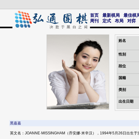
首页
最新棋局
最佳棋
周刊
定式
布局
对弈
姓名
性别
段位
国籍
类别
出生日期
黑嘉嘉
英文名：JOANNE·MISSINGHAM（乔安娜·米辛汉），1994年5月26日出