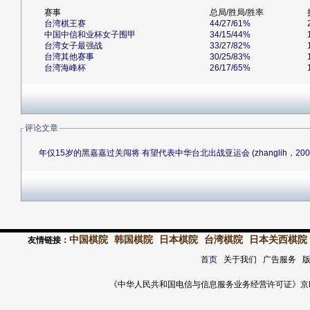
赛事
总局/胜局/胜率
台湾棋王赛
44/27/61%
中国中信和业杯女子围甲
34/15/44%
台湾女子最强战
33/27/82%
台湾其他赛事
30/25/83%
台湾海峰杯
26/17/65%
评论文章
年仅15岁的黑嘉嘉过关闯将 有望代表中华台北出战亚运会 (zhanglih，2009-10
中国棋院
韩国棋院
日本棋院
台湾棋院
日本关西棋院
友情链接：
首页
关于我们 广告服务 
《中华人民共和国电信与信息服务业务经营许可证》京ICP证 120