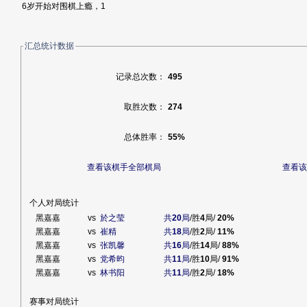
6岁开始对围棋上瘾，1
汇总统计数据
记录总次数：
495
取胜次数：
274
总体胜率：
55%
查看该棋手全部棋局
查看该
个人对局统计
黑嘉嘉
vs
於之莹
共
20
局
/胜
4
局/
20%
黑嘉嘉
vs
崔精
共
18
局
/胜
2
局/
11%
黑嘉嘉
vs
张凯馨
共
16
局
/胜
14
局/
88%
黑嘉嘉
vs
党希昀
共
11
局
/胜
10
局/
91%
黑嘉嘉
vs
林书阳
共
11
局
/胜
2
局/
18%
赛事对局统计