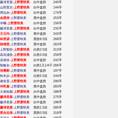
藤泽里菜
-
上野爱咲美
白中盘胜
240手
山田晋次
-
上野爱咲美
白中盘胜
144手
周泓余
-
上野爱咲美
白中盘胜
174手
金恩持
-
上野爱咲美
黑中盘胜
253手
岑曦
-
上野爱咲美
白中盘胜
156手
藤泽里菜
-
上野爱咲美
白中盘胜
232手
王元均
-
上野爱咲美
黑中盘胜
243手
林君谚
-
上野爱咲美
黑胜8.5目
268手
徐靖恩
-
上野爱咲美
黑中盘胜
263手
上野梨纱
-
上野爱咲美
白胜2.5目
313手
高岛涌吾
-
上野爱咲美
白胜3.5目
259手
吴侑珍
-
上野爱咲美
白中盘胜
242手
陆敏全
-
上野爱咲美
白胜1又1/4子
266手
张豊猷
-
上野爱咲美
黑中盘胜
197手
铃木步
-
上野爱咲美
白胜5.5目
244手
谢依旻
-
上野爱咲美
白中盘胜
290手
仲邑堇
-
上野爱咲美
黑中盘胜
283手
大表拓都
-
上野爱咲美
白中盘胜
188手
藤泽里菜
-
上野爱咲美
黑中盘胜
275手
藤泽里菜
-
上野爱咲美
白中盘胜
198手
藤泽里菜
-
上野爱咲美
黑胜1.5目
285手
星合志保
-
上野爱咲美
黑胜0.5目
319手