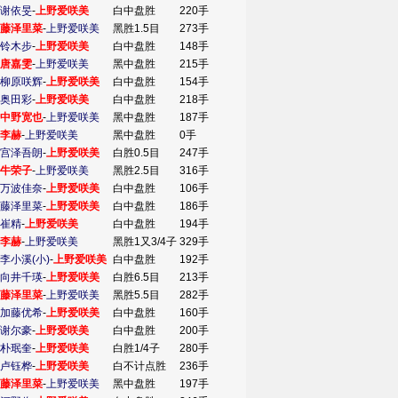
谢依旻
-
上野爱咲美
白中盘胜
220手
藤泽里菜
-
上野爱咲美
黑胜1.5目
273手
铃木步
-
上野爱咲美
白中盘胜
148手
唐嘉雯
-
上野爱咲美
黑中盘胜
215手
柳原咲辉
-
上野爱咲美
白中盘胜
154手
奥田彩
-
上野爱咲美
白中盘胜
218手
中野宽也
-
上野爱咲美
黑中盘胜
187手
李赫
-
上野爱咲美
黑中盘胜
0手
宫泽吾朗
-
上野爱咲美
白胜0.5目
247手
牛荣子
-
上野爱咲美
黑胜2.5目
316手
万波佳奈
-
上野爱咲美
白中盘胜
106手
藤泽里菜
-
上野爱咲美
白中盘胜
186手
崔精
-
上野爱咲美
白中盘胜
194手
李赫
-
上野爱咲美
黑胜1又3/4子
329手
李小溪(小)
-
上野爱咲美
白中盘胜
192手
向井千瑛
-
上野爱咲美
白胜6.5目
213手
藤泽里菜
-
上野爱咲美
黑胜5.5目
282手
加藤优希
-
上野爱咲美
白中盘胜
160手
谢尔豪
-
上野爱咲美
白中盘胜
200手
朴珉奎
-
上野爱咲美
白胜1/4子
280手
卢钰桦
-
上野爱咲美
白不计点胜
236手
藤泽里菜
-
上野爱咲美
黑中盘胜
197手