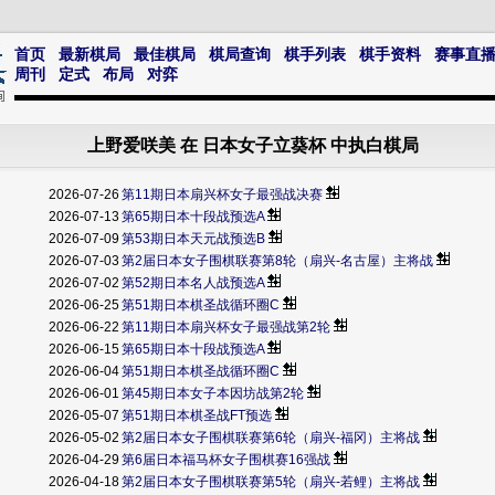
首页
最新棋局
最佳棋局
棋局查询
棋手列表
棋手资料
赛事直
周刊
定式
布局
对弈
上野爱咲美 在 日本女子立葵杯 中执白棋局
2026-07-26
第11期日本扇兴杯女子最强战决赛
2026-07-13
第65期日本十段战预选A
2026-07-09
第53期日本天元战预选B
2026-07-03
第2届日本女子围棋联赛第8轮（扇兴-名古屋）主将战
2026-07-02
第52期日本名人战预选A
2026-06-25
第51期日本棋圣战循环圈C
2026-06-22
第11期日本扇兴杯女子最强战第2轮
2026-06-15
第65期日本十段战预选A
2026-06-04
第51期日本棋圣战循环圈C
2026-06-01
第45期日本女子本因坊战第2轮
2026-05-07
第51期日本棋圣战FT预选
2026-05-02
第2届日本女子围棋联赛第6轮（扇兴-福冈）主将战
2026-04-29
第6届日本福马杯女子围棋赛16强战
2026-04-18
第2届日本女子围棋联赛第5轮（扇兴-若鲤）主将战