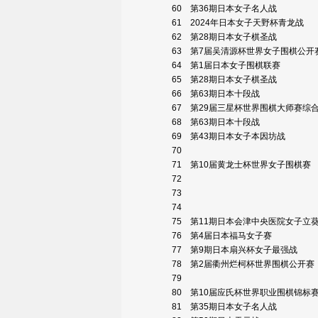
60
第36期日本女子名人战
61
2024年日本女子天野杯青龙战
62
第28期日本女子棋圣战
63
第7届吴清源杯世界女子围棋公开
64
第1届日本女子围棋联赛
65
第28期日本女子棋圣战
66
第63期日本十段战
67
第29届三星杯世界围棋大师赛综
68
第63期日本十段战
69
第43期日本女子本因坊战
70
71
第10届黄龙士杯世界女子围棋赛
72
73
74
75
第11期日本会津中央医院女子立
76
第4届日本福马女子赛
77
第9期日本扇兴杯女子最强战
78
第2届衢州烂柯杯世界围棋公开赛
79
80
第10届应氏杯世界职业围棋锦标
81
第35期日本女子名人战