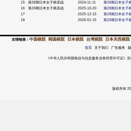
15
第28期日本女子棋圣战
2024-11-11
第28期日本女子
16
第29期日本女子棋圣战
2025-10-20
第29期日本女子
17
2025-12-15
第29期日本女子
18
2026-01-15
第29期日本女子
中国棋院
韩国棋院
日本棋院
台湾棋院
日本关西棋院
友情链接：
首页
关于我们 广告服务 
《中华人民共和国电信与信息服务业务经营许可证》京ICP证 120
版权所有 2