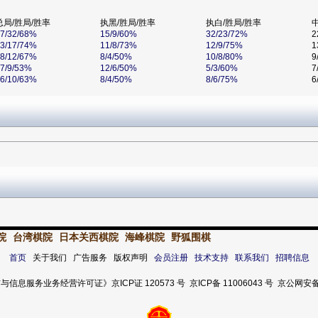
总局/胜局/胜率
执黑/胜局/胜率
执白/胜局/胜率
7/32/68%
15/9/60%
32/23/72%
2
3/17/74%
11/8/73%
12/9/75%
1
8/12/67%
8/4/50%
10/8/80%
9
7/9/53%
12/6/50%
5/3/60%
7
6/10/63%
8/4/50%
8/6/75%
6
院
台湾棋院
日本关西棋院
海峰棋院
野狐围棋
首页
关于我们 广告服务 版权声明
会员注册
技术支持
联系我们
招聘信息
服务业务经营许可证》京ICP证 120573 号 京ICP备 11006043 号 京公网安备 11