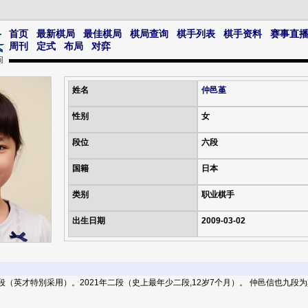
首页
最新棋局
最佳棋局
棋局查询
棋手列表
棋手资料
赛事直
周刊
定式
布局
对弈
姓名
仲邑堇
性别
女
段位
六段
国籍
日本
类别
职业棋手
出生日期
2009-03-02
年入段（英才特別采用）。2021年二段（史上最年少二段,12岁7个月）。 仲邑信也九段为