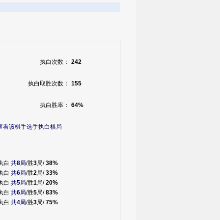
执白次数：
242
执白取胜次数：
155
执白胜率：
64%
查看该棋手选手执白棋局
执白
共
8
局
/胜
3
局/
38%
执白
共
6
局
/胜
2
局/
33%
执白
共
5
局
/胜
1
局/
20%
执白
共
6
局
/胜
5
局/
83%
执白
共
4
局
/胜
3
局/
75%