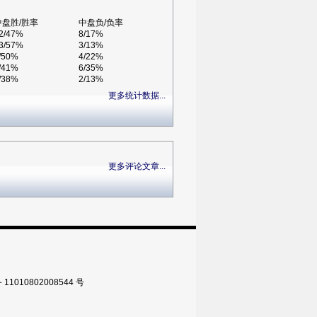
中盘胜/胜率
中盘负/负率
2/47%
8/17%
3/57%
3/13%
/50%
4/22%
/41%
6/35%
/38%
2/13%
更多统计数据...
更多评论文章...
010802008544 号