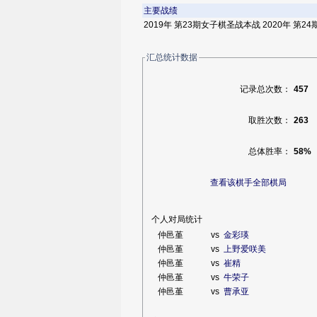
主要战绩
2019年 第23期女子棋圣战本战 2020年 第
汇总统计数据
记录总次数：
457
取胜次数：
263
总体胜率：
58%
查看该棋手全部棋局
个人对局统计
仲邑堇
vs
金彩瑛
仲邑堇
vs
上野爱咲美
仲邑堇
vs
崔精
仲邑堇
vs
牛荣子
仲邑堇
vs
曹承亚