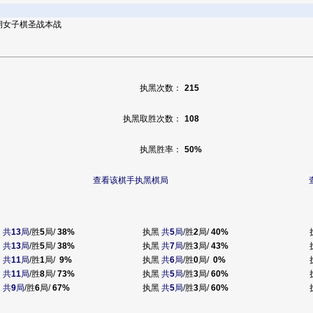
24期女子棋圣战本战
执黑次数：
215
执黑取胜次数：
108
执黑胜率：
50%
查看该棋手执黑棋局
共
13
局
/胜
5
局/
38%
执黑
共
5
局
/胜
2
局/
40%
共
13
局
/胜
5
局/
38%
执黑
共
7
局
/胜
3
局/
43%
共
11
局
/胜
1
局/
9%
执黑
共
6
局
/胜
0
局/
0%
共
11
局
/胜
8
局/
73%
执黑
共
5
局
/胜
3
局/
60%
共
9
局
/胜
6
局/
67%
执黑
共
5
局
/胜
3
局/
60%