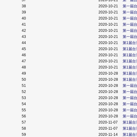
37
2020-10-21
第一屆台
38
2020-10-21
第一屆台
39
2020-10-21
第一屆台
40
2020-10-21
第一屆台
41
2020-10-21
第一屆台
42
2020-10-21
第一屆台
43
2020-10-21
第一屆台
44
2020-10-21
第1届台
45
2020-10-21
第1届台
46
2020-10-21
第1届台
47
2020-10-21
第1届台
48
2020-10-21
第1届台
49
2020-10-28
第1届台
50
2020-10-28
第1届台
51
2020-10-28
第一屆台
52
2020-10-28
第一屆台
53
2020-10-28
第一屆台
54
2020-10-28
第一屆台
55
2020-10-28
第一屆台
56
2020-10-28
第一屆台
57
2020-11-07
第1届台
58
2020-11-07
第1届台
59
2020-11-14
第1届台