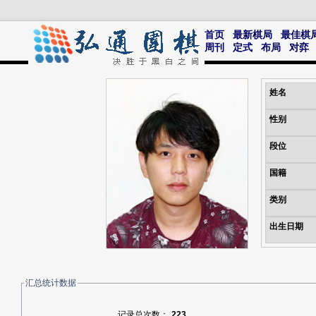
首页
最新棋局
最佳棋
周刊
定式
布局
对弈
姓名
性别
段位
国籍
类别
出生日期
汇总统计数据
记录总次数：
223