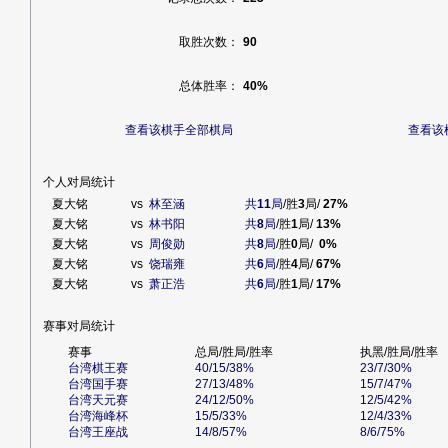
取胜次数：
90
总体胜率：
40%
查看该棋手全部棋局
查看该
个人对局统计
夏大铭
vs
林至涵
共
11
局
/胜
3
局/
27%
夏大铭
vs
林书阳
共
8
局
/胜
1
局/
13%
夏大铭
vs
周俊勋
共
8
局
/胜
0
局/
0%
夏大铭
vs
饶瑞雍
共
6
局
/胜
4
局/
67%
夏大铭
vs
萧正浩
共
6
局
/胜
1
局/
17%
赛事对局统计
赛事
总局/胜局/胜率
执黑/胜局/胜率
台湾棋王赛
40/15/38%
23/7/30%
台湾国手赛
27/13/48%
15/7/47%
台湾天元赛
24/12/50%
12/5/42%
台湾海峰杯
15/5/33%
12/4/33%
台湾王座战
14/8/57%
8/6/75%