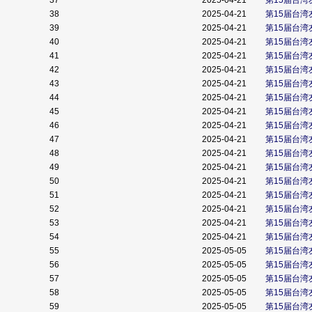
37
2025-04-21
第15届台湾
38
2025-04-21
第15届台湾
39
2025-04-21
第15届台湾
40
2025-04-21
第15届台湾
41
2025-04-21
第15届台湾
42
2025-04-21
第15届台湾
43
2025-04-21
第15届台湾
44
2025-04-21
第15届台湾
45
2025-04-21
第15届台湾
46
2025-04-21
第15届台湾
47
2025-04-21
第15届台湾
48
2025-04-21
第15届台湾
49
2025-04-21
第15届台湾
50
2025-04-21
第15届台湾
51
2025-04-21
第15届台湾
52
2025-04-21
第15届台湾
53
2025-04-21
第15届台湾
54
2025-04-21
第15届台湾
55
2025-05-05
第15届台湾
56
2025-05-05
第15届台湾
57
2025-05-05
第15届台湾
58
2025-05-05
第15届台湾
59
2025-05-05
第15届台湾