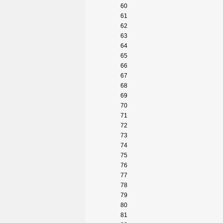
60
61
62
63
64
65
66
67
68
69
70
71
72
73
74
75
76
77
78
79
80
81