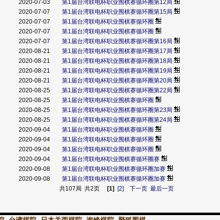
2020-07-03
第1届台湾联电杯职业围棋赛循环圈第12局
2020-07-07
第1届台湾联电杯职业围棋赛循环圈第15局
2020-07-07
第1届台湾联电杯职业围棋赛循环圈
2020-07-07
第1届台湾联电杯职业围棋赛循环圈
2020-07-07
第1届台湾联电杯职业围棋赛循环圈第16局
2020-08-21
第1届台湾联电杯职业围棋赛循环圈第17局
2020-08-21
第1届台湾联电杯职业围棋赛循环圈第18局
2020-08-21
第1届台湾联电杯职业围棋赛循环圈第19局
2020-08-21
第1届台湾联电杯职业围棋赛循环圈第20局
2020-08-25
第1届台湾联电杯职业围棋赛循环圈第22局
2020-08-25
第1届台湾联电杯职业围棋赛循环圈
2020-08-25
第1届台湾联电杯职业围棋赛循环圈第23局
2020-08-25
第1届台湾联电杯职业围棋赛循环圈第24局
2020-09-04
第1届台湾联电杯职业围棋赛循环圈
2020-09-04
第1届台湾联电杯职业围棋赛循环圈
2020-09-04
第1届台湾联电杯职业围棋赛循环圈
2020-09-04
第1届台湾联电杯职业围棋赛循环圈赛
2020-09-08
第1届台湾联电杯职业围棋赛循环圈加赛
2020-09-08
第1届台湾联电杯职业围棋赛循环圈加赛
共107局 共2页
[1]
[2]
下一页
最后一页