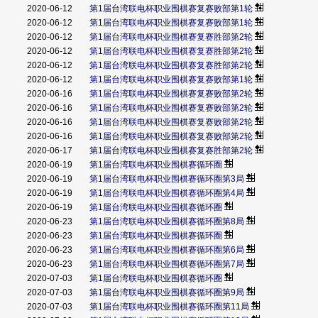
2020-06-12
第1届台湾联电杯职业围棋赛复赛败部第1轮
2020-06-12
第1届台湾联电杯职业围棋赛复赛败部第1轮
2020-06-12
第1届台湾联电杯职业围棋赛复赛胜部第2轮
2020-06-12
第1届台湾联电杯职业围棋赛复赛胜部第2轮
2020-06-12
第1届台湾联电杯职业围棋赛复赛胜部第2轮
2020-06-12
第1届台湾联电杯职业围棋赛复赛败部第1轮
2020-06-16
第1届台湾联电杯职业围棋赛复赛败部第2轮
2020-06-16
第1届台湾联电杯职业围棋赛复赛败部第2轮
2020-06-16
第1届台湾联电杯职业围棋赛复赛败部第2轮
2020-06-16
第1届台湾联电杯职业围棋赛复赛败部第2轮
2020-06-17
第1届台湾联电杯职业围棋赛复赛胜部第2轮
2020-06-19
第1届台湾联电杯职业围棋赛循环圈
2020-06-19
第1届台湾联电杯职业围棋赛循环圈第3局
2020-06-19
第1届台湾联电杯职业围棋赛循环圈第4局
2020-06-19
第1届台湾联电杯职业围棋赛循环圈
2020-06-23
第1届台湾联电杯职业围棋赛循环圈第8局
2020-06-23
第1届台湾联电杯职业围棋赛循环圈
2020-06-23
第1届台湾联电杯职业围棋赛循环圈第6局
2020-06-23
第1届台湾联电杯职业围棋赛循环圈第7局
2020-07-03
第1届台湾联电杯职业围棋赛循环圈
2020-07-03
第1届台湾联电杯职业围棋赛循环圈第9局
2020-07-03
第1届台湾联电杯职业围棋赛循环圈第11局