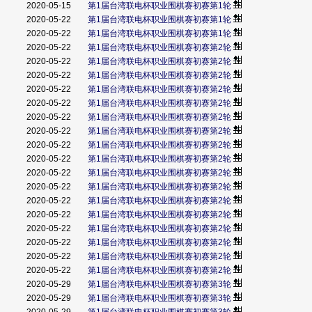
2020-05-15
第1届台湾联电杯职业围棋赛初赛第1轮
2020-05-22
第1届台湾联电杯职业围棋赛初赛第1轮
2020-05-22
第1届台湾联电杯职业围棋赛初赛第1轮
2020-05-22
第1届台湾联电杯职业围棋赛初赛第2轮
2020-05-22
第1届台湾联电杯职业围棋赛初赛第2轮
2020-05-22
第1届台湾联电杯职业围棋赛初赛第2轮
2020-05-22
第1届台湾联电杯职业围棋赛初赛第2轮
2020-05-22
第1届台湾联电杯职业围棋赛初赛第2轮
2020-05-22
第1届台湾联电杯职业围棋赛初赛第2轮
2020-05-22
第1届台湾联电杯职业围棋赛初赛第2轮
2020-05-22
第1届台湾联电杯职业围棋赛初赛第2轮
2020-05-22
第1届台湾联电杯职业围棋赛初赛第2轮
2020-05-22
第1届台湾联电杯职业围棋赛初赛第2轮
2020-05-22
第1届台湾联电杯职业围棋赛初赛第2轮
2020-05-22
第1届台湾联电杯职业围棋赛初赛第2轮
2020-05-22
第1届台湾联电杯职业围棋赛初赛第2轮
2020-05-22
第1届台湾联电杯职业围棋赛初赛第2轮
2020-05-22
第1届台湾联电杯职业围棋赛初赛第2轮
2020-05-22
第1届台湾联电杯职业围棋赛初赛第2轮
2020-05-22
第1届台湾联电杯职业围棋赛初赛第2轮
2020-05-29
第1届台湾联电杯职业围棋赛初赛第3轮
2020-05-29
第1届台湾联电杯职业围棋赛初赛第3轮