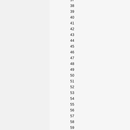
37
38
39
40
41
42
43
44
45
46
47
48
49
50
51
52
53
54
55
56
57
58
59