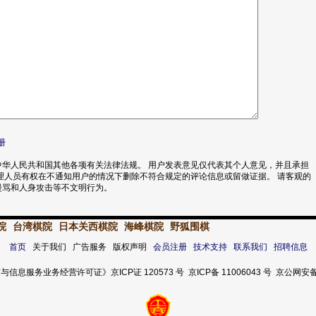
册
华人民共和国其他各项有关法律法规。 用户发表意见仅代表其个人意见，并且承担
理人员有权在不通知用户的情况下删除不符合规定的评论信息或留做证据。 请客观的
漫骂和人身攻击等不文明行为。
院
台湾棋院
日本关西棋院
海峰棋院
野狐围棋
首页
关于我们 广告服务 版权声明
会员注册
技术支持
联系我们
招聘信息
服务业务经营许可证》京ICP证 120573 号 京ICP备 11006043 号 京公网安备 11