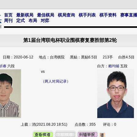
首页
最新棋局
最佳棋局
棋局查询
棋手列表
棋手资料
赛事直
周刊
定式
布局
对弈
第1届台湾联电杯职业围棋赛复赛胜部第2轮
日期：2020-06-12 地点：台湾棋院 黑贴：黑贴6.5目 213手 白胜4.5目
祈睿
六段
白方：
赖均辅
五段
vs
（两人对局记录）
上载：消(2021.08.20 18:51) 点击数：355 评论：0