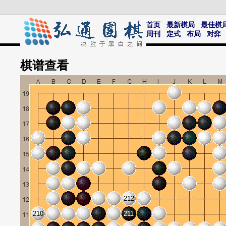
首页
最新棋局
最佳棋
周刊
定式
布局
对弈
棋谱
查看
212
210
211