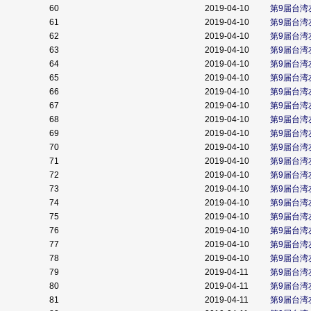
60
2019-04-10
第9届台湾
61
2019-04-10
第9届台湾
62
2019-04-10
第9届台湾
63
2019-04-10
第9届台湾
64
2019-04-10
第9届台湾
65
2019-04-10
第9届台湾
66
2019-04-10
第9届台湾
67
2019-04-10
第9届台湾
68
2019-04-10
第9届台湾
69
2019-04-10
第9届台湾
70
2019-04-10
第9届台湾
71
2019-04-10
第9届台湾
72
2019-04-10
第9届台湾
73
2019-04-10
第9届台湾
74
2019-04-10
第9届台湾
75
2019-04-10
第9届台湾
76
2019-04-10
第9届台湾
77
2019-04-10
第9届台湾
78
2019-04-10
第9届台湾
79
2019-04-11
第9届台湾
80
2019-04-11
第9届台湾
81
2019-04-11
第9届台湾