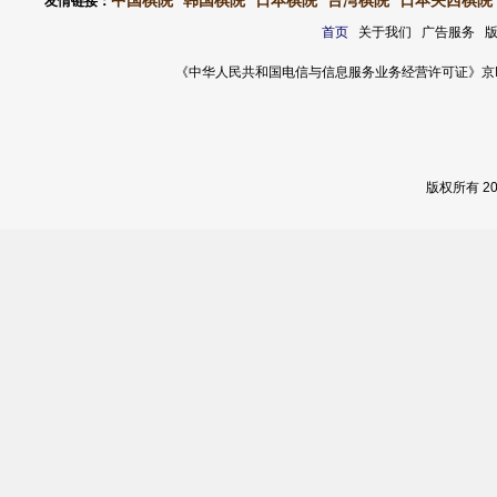
中国棋院
韩国棋院
日本棋院
台湾棋院
日本关西棋院
友情链接：
首页
关于我们 广告服务 
《中华人民共和国电信与信息服务业务经营许可证》京ICP证 120
版权所有 2