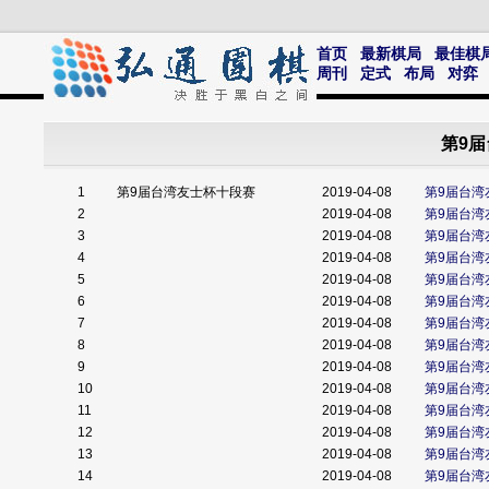
首页
最新棋局
最佳棋
周刊
定式
布局
对弈
第9届
1
第9届台湾友士杯十段赛
2019-04-08
第9届台湾
2
2019-04-08
第9届台湾
3
2019-04-08
第9届台湾
4
2019-04-08
第9届台湾
5
2019-04-08
第9届台湾
6
2019-04-08
第9届台湾
7
2019-04-08
第9届台湾
8
2019-04-08
第9届台湾
9
2019-04-08
第9届台湾
10
2019-04-08
第9届台湾
11
2019-04-08
第9届台湾
12
2019-04-08
第9届台湾
13
2019-04-08
第9届台湾
14
2019-04-08
第9届台湾