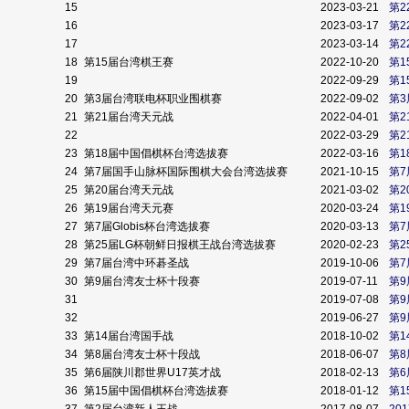
15
2023-03-21
第2
16
2023-03-17
第2
17
2023-03-14
第2
18
第15届台湾棋王赛
2022-10-20
第
19
2022-09-29
第1
20
第3届台湾联电杯职业围棋赛
2022-09-02
第
21
第21届台湾天元战
2022-04-01
第
22
2022-03-29
第2
23
第18届中国倡棋杯台湾选拔赛
2022-03-16
第
24
第7届国手山脉杯国际围棋大会台湾选拔赛
2021-10-15
第
25
第20届台湾天元战
2021-03-02
第2
26
第19届台湾天元赛
2020-03-24
第
27
第7届Globis杯台湾选拔赛
2020-03-13
第7
28
第25届LG杯朝鲜日报棋王战台湾选拔赛
2020-02-23
第
29
第7届台湾中环碁圣战
2019-10-06
第
30
第9届台湾友士杯十段赛
2019-07-11
第
31
2019-07-08
第
32
2019-06-27
第
33
第14届台湾国手战
2018-10-02
第1
34
第8届台湾友士杯十段战
2018-06-07
第
35
第6届陕川郡世界U17英才战
2018-02-13
第
36
第15届中国倡棋杯台湾选拔赛
2018-01-12
第