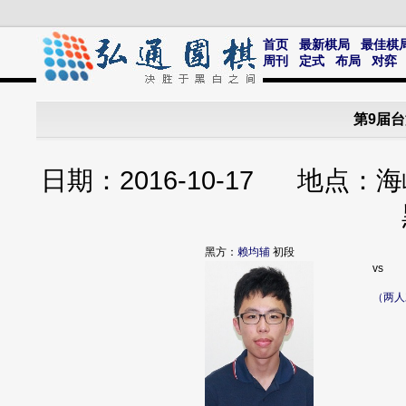
首页
最新棋局
最佳棋
周刊
定式
布局
对弈
第9届
日期：2016-10-17 地
黑方：
赖均辅
初段
vs
（两人