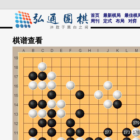
首页
最新棋局
最佳棋
周刊
定式
布局
对弈
棋谱
查看
179
177
173
178