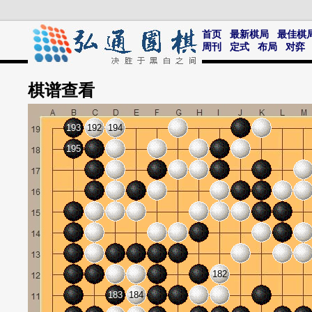
首页
最新棋局
最佳棋
周刊
定式
布局
对弈
棋谱
查看
193
192
194
195
182
183
184