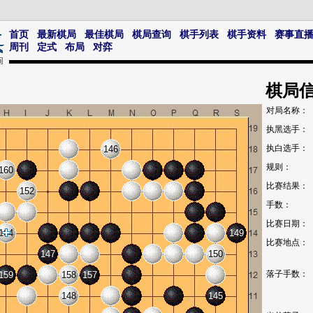
首页
最新棋局
最佳棋局
棋局查询
棋手列表
棋手资料
赛事直
周刊
定式
布局
对弈
棋局
对局名称：
执黑选手：
执白选手：
146
规则：
160
比赛结果：
152
手数：
比赛日期：
164
149
比赛地点：
147
150
落子手数：
159
158
157
148
145