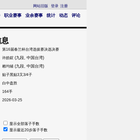
网站旧版
登录
注册
播
职业赛事
业余赛事
统计
动态
评论
信息
第16届春兰杯台湾选拔赛决选决赛
(九段, 中国台湾)
许皓鋐
(九段, 中国台湾)
赖均辅
贴子黑贴3又3/4子
白中盘胜
164手
2026-03-25
显示全部落子手数
显示最近20步落子手数